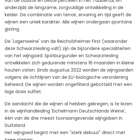
van de oudste en beste percelen in het Taubertal, en
anderzijds de langzame, zorgvuldige ontwikkeling in de
kelder. De combinatie van terroir, ervaring en tijd geeft de
wijnen een uniek karakter. Alle wijnen ondergaan spontane
gisting.
De 'Lagenweine' van de Reicholzheimer First (waaronder
deze Schwarzriesling valt) zijn de bijzondere specialiteiten
van het wijngoed: Spätburgunder en Schwarzriesling
ontwikkelen zich gedurende minstens 16 maanden in kleine
houten vaten. Sinds augustus 2022 worden de wijngaarden
volgens de richtlijnen van de EU-biologische verordening
beheerd. De wijnen worden ongefilterd gebotteld met een
lage dosis sulfiet.
De aandacht die de wijnen al hebben gekregen, is te lezen
in de wijnhandleiding 'Eichelmann Deutschlands Weine',
één van de drie meest toonaangevende wijngidsen in
Duitsland.
Het wijngoed begint met een "sterk debuut" direct met
twee sterren: