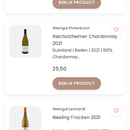
BEKIJK PRODUCT
Weingut Ehrlenbach
Reicholzheimer Chardonnay
2021
Duitsland | Baden | 2021 | 100%
Chardonnay
'Entdeckung des Jahres' in Baden
25,50
volgens VINUM 2024
BEKIJK PRODUCT
Weingut Lenhardt
Riesling Trocken 2021