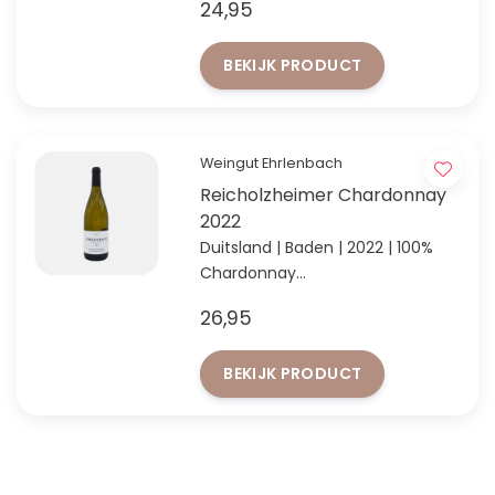
24,95
BEKIJK PRODUCT
Weingut Ehrlenbach
Reicholzheimer Chardonnay
2022
Duitsland | Baden | 2022 | 100%
Chardonnay
'Entdeckung des Jahres' in Baden
26,95
volgens VINUM 2024
BEKIJK PRODUCT
FACEBOOK
INSTAGRAM