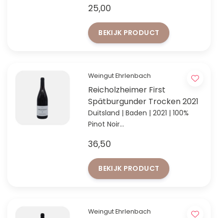
25,00
volgens VINUM 2024
BEKIJK PRODUCT
Weingut Ehrlenbach
Reicholzheimer First
Spätburgunder Trocken 2021
Duitsland | Baden | 2021 | 100%
Pinot Noir
Topsegment van 'Entdeckung
36,50
des Jahres' Weingut Ehrlenbach!
BEKIJK PRODUCT
Weingut Ehrlenbach