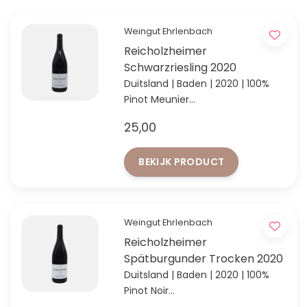
Weingut Ehrlenbach
Reicholzheimer
Schwarzriesling 2020
Duitsland | Baden | 2020 | 100%
Pinot Meunier
'Entdeckung des Jahres' in Baden
25,00
volgens VINUM 2024
BEKIJK PRODUCT
Weingut Ehrlenbach
Reicholzheimer
Spätburgunder Trocken 2020
Duitsland | Baden | 2020 | 100%
Pinot Noir
'Entdeckung des Jahres' in Baden