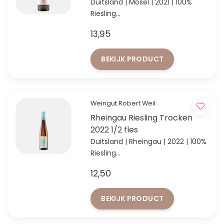
Duitsland | Mosel | 2021 | 100%
Riesling
Heerlijk fruitige stijl Mosel Riesling!
13,95
BEKIJK PRODUCT
Weingut Robert Weil
Rheingau Riesling Trocken
2022 1/2 fles
Duitsland | Rheingau | 2022 | 100%
Riesling
Verfijnde droge Riesling met
12,50
Rheingau-signatuur
BEKIJK PRODUCT