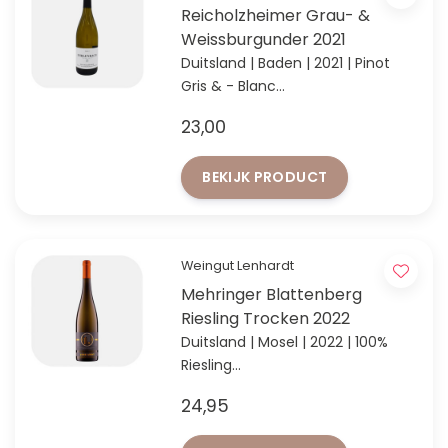
Reicholzheimer Grau- &
Weissburgunder 2021
Duitsland | Baden | 2021 | Pinot
Gris & - Blanc
'Entdeckung des Jahres' in Baden
23,00
volgens VINUM 2024
BEKIJK PRODUCT
Weingut Lenhardt
Mehringer Blattenberg
Riesling Trocken 2022
Duitsland | Mosel | 2022 | 100%
Riesling
Verfijnde zuren en mineraliteit!
24,95