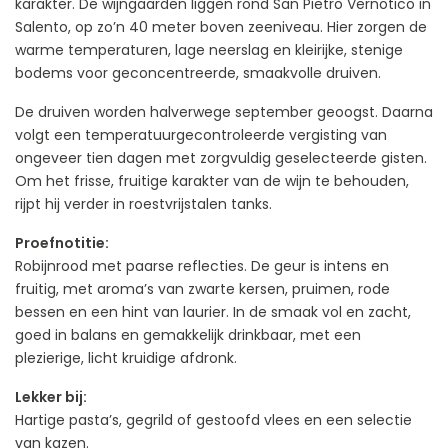
karakter. De wijngaarden liggen rond San Pietro Vernotico in
Salento, op zo’n 40 meter boven zeeniveau. Hier zorgen de
warme temperaturen, lage neerslag en kleirijke, stenige
bodems voor geconcentreerde, smaakvolle druiven.
De druiven worden halverwege september geoogst. Daarna
volgt een temperatuurgecontroleerde vergisting van
ongeveer tien dagen met zorgvuldig geselecteerde gisten.
Om het frisse, fruitige karakter van de wijn te behouden,
rijpt hij verder in roestvrijstalen tanks.
Proefnotitie:
Robijnrood met paarse reflecties. De geur is intens en
fruitig, met aroma’s van zwarte kersen, pruimen, rode
bessen en een hint van laurier. In de smaak vol en zacht,
goed in balans en gemakkelijk drinkbaar, met een
plezierige, licht kruidige afdronk.
Lekker bij:
Hartige pasta’s, gegrild of gestoofd vlees en een selectie
van kazen.