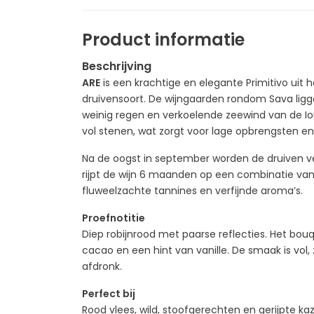
Product informatie
Beschrijving
ARE
is een krachtige en elegante Primitivo uit 
druivensoort. De wijngaarden rondom Sava ligg
weinig regen en verkoelende zeewind van de Ion
vol stenen, wat zorgt voor lage opbrengsten 
Na de oogst in september worden de druiven v
rijpt de wijn 6 maanden op een combinatie van
fluweelzachte tannines en verfijnde aroma’s.
Proefnotitie
Diep robijnrood met paarse reflecties. Het bouqu
cacao en een hint van vanille. De smaak is vo
afdronk.
Perfect bij
Rood vlees, wild, stoofgerechten en gerijpte ka