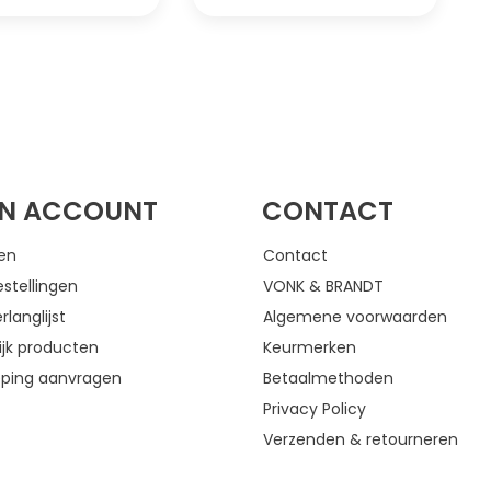
FACEBOOK
INSTAGRAM
JN ACCOUNT
CONTACT
gen
Contact
estellingen
VONK & BRANDT
rlanglijst
Algemene voorwaarden
ijk producten
Keurmerken
eping aanvragen
Betaalmethoden
Privacy Policy
Verzenden & retourneren