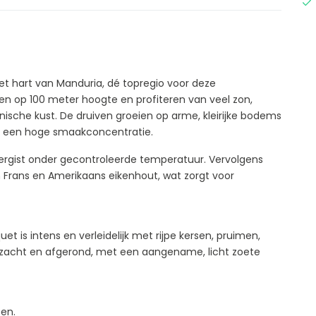
het hart van Manduria, dé topregio voor deze
en op 100 meter hoogte en profiteren van veel zon,
ische kust. De druiven groeien op arme, kleirijke bodems
en een hoge smaakconcentratie.
ergist onder gecontroleerde temperatuur. Vervolgens
 Frans en Amerikaans eikenhout, wat zorgt voor
et is intens en verleidelijk met rijpe kersen, pruimen,
l, zacht en afgerond, met een aangename, licht zoete
zen.